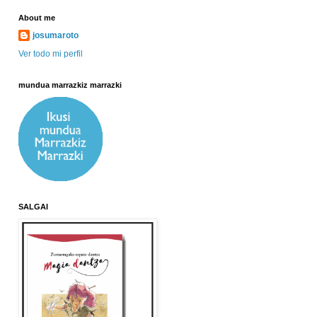
About me
josumaroto
Ver todo mi perfil
mundua marrazkiz marrazki
SALGAI