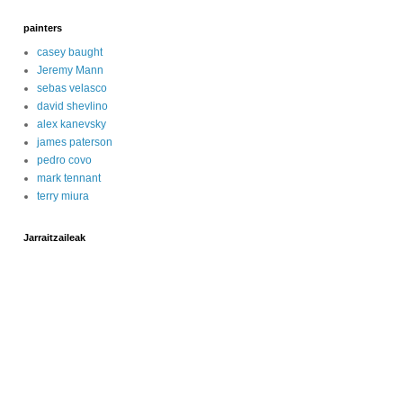
painters
casey baught
Jeremy Mann
sebas velasco
david shevlino
alex kanevsky
james paterson
pedro covo
mark tennant
terry miura
Jarraitzaileak