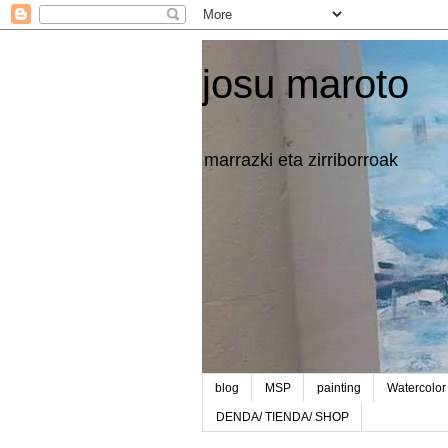
josu maroto
marrazki eta zirriborroak
blog
MSP
painting
Watercolor
DENDA/ TIENDA/ SHOP