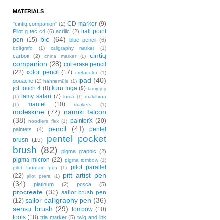
MATERIALS
CD marker
(9)
"cintiq companion"
(2)
ball point
Pilot g tec c4
(6)
acrilic
(2)
bic
(64)
pen
(15)
blue pencil
(6)
bolígrafo
(1)
caligraphy marker
(1)
cintiq
carbon
(2)
china marker
(1)
companion
(28)
col erase pencil
(22)
color pencil
(17)
cretacolor
(1)
ipad
(40)
gouache
(2)
hahnemüle
(1)
jot touch 4
(8)
kuru toga
(9)
lamy joy
lamy safari
(7)
(1)
luma
(1)
makiltxoa
mantel
(10)
(1)
markers
(1)
moleskine
(72)
namiki falcon
(38)
painterX
(20)
noodlers flex
(1)
pencil
(41)
pentel
painters
(4)
pentel pocket
brush
(15)
brush
(82)
pigma graphic
(2)
pigma micron
(22)
pigma tombow
(1)
pilot parallel
pilot fountain pen
(1)
pitt artist pen
(22)
pilot prera
(1)
(34)
platinum
(2)
posca
(5)
procreate
(33)
sailor brush pen
sailor calligraphy pen
(36)
(12)
sensu brush
(29)
tombow
(10)
tools
(18)
tria marker
(5)
twig and ink