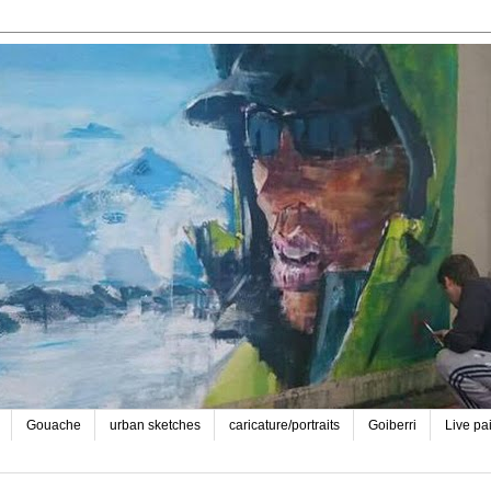
Gouache
urban sketches
caricature/portraits
Goiberri
Live pa