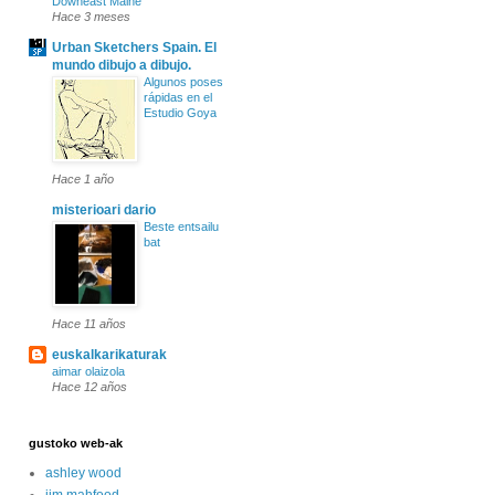
Downeast Maine
Hace 3 meses
Urban Sketchers Spain. El
mundo dibujo a dibujo.
Algunos poses
rápidas en el
Estudio Goya
Hace 1 año
misterioari dario
Beste entsailu
bat
Hace 11 años
euskalkarikaturak
aimar olaizola
Hace 12 años
gustoko web-ak
ashley wood
jim mahfood