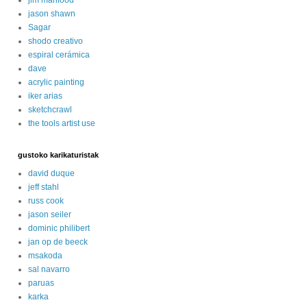
jason shawn
Sagar
shodo creativo
espiral cerámica
dave
acrylic painting
iker arias
sketchcrawl
the tools artist use
gustoko karikaturistak
david duque
jeff stahl
russ cook
jason seiler
dominic philibert
jan op de beeck
msakoda
sal navarro
paruas
karka