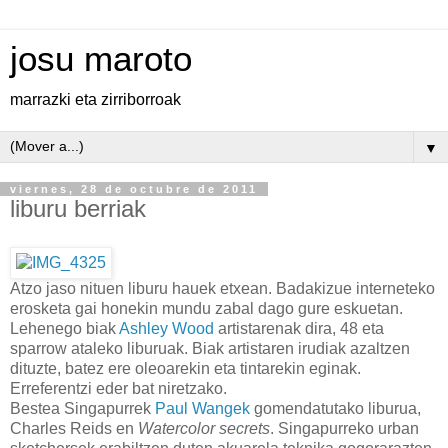
josu maroto
marrazki eta zirriborroak
▼
viernes, 28 de octubre de 2011
liburu berriak
Atzo jaso nituen liburu hauek etxean. Badakizue interneteko
erosketa gai honekin mundu zabal dago gure eskuetan.
Lehenego biak
Ashley Wood
artistarenak dira, 48 eta
sparrow ataleko liburuak. Biak artistaren irudiak azaltzen
dituzte, batez ere oleoarekin eta tintarekin eginak.
Erreferentzi eder bat niretzako.
Bestea Singapurrek
Paul Wangek
gomendatutako liburua,
Charles Reids en
Watercolor secrets
. Singapurreko urban