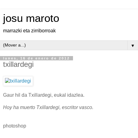
josu maroto
marrazki eta zirriborroak
▼
lunes, 16 de enero de 2012
txillardegi
Gaur hil da Txillardegi, eukal idazlea.
Hoy ha muerto Txillardegi, escritor vasco.
photoshop