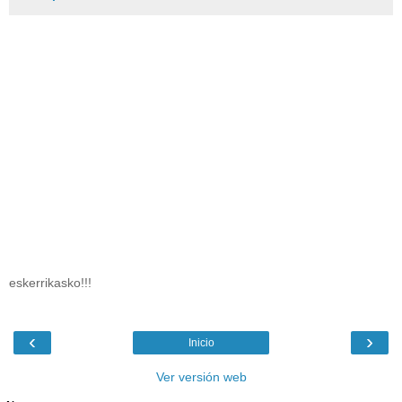
eskerrikasko!!!
‹
›
Inicio
Ver versión web