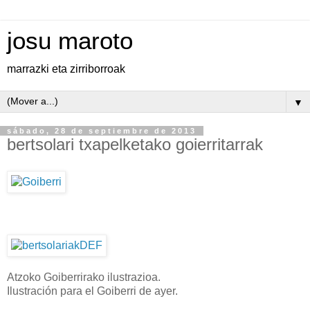
josu maroto
marrazki eta zirriborroak
▼
sábado, 28 de septiembre de 2013
bertsolari txapelketako goierritarrak
Atzoko Goiberrirako ilustrazioa.
Ilustración para el Goiberri de ayer.