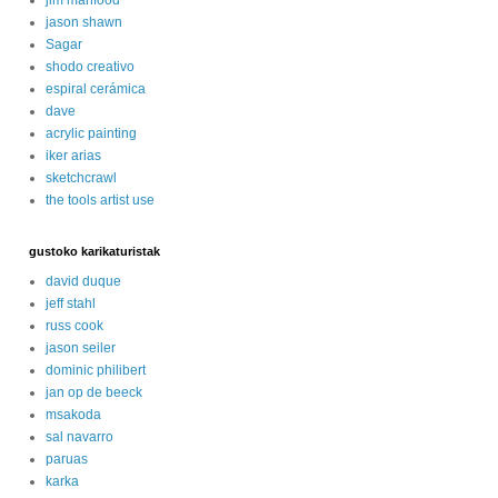
jason shawn
Sagar
shodo creativo
espiral cerámica
dave
acrylic painting
iker arias
sketchcrawl
the tools artist use
gustoko karikaturistak
david duque
jeff stahl
russ cook
jason seiler
dominic philibert
jan op de beeck
msakoda
sal navarro
paruas
karka