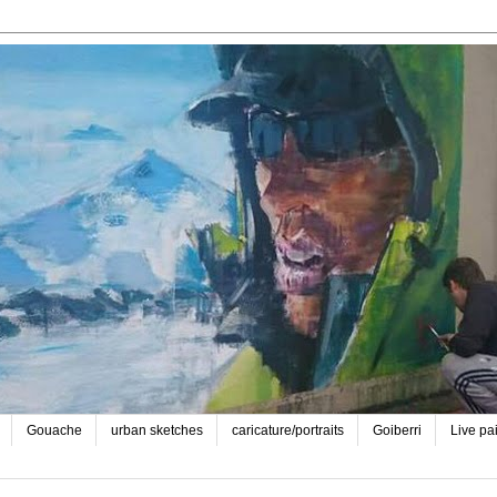
Gouache
urban sketches
caricature/portraits
Goiberri
Live pa