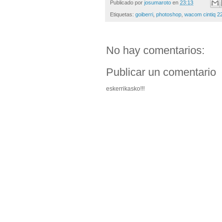
Publicado por
josumaroto
en
23:13
Etiquetas:
goiberri
,
photoshop
,
wacom cintiq 
No hay comentarios:
Publicar un comentario
eskerrikasko!!!