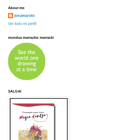
About me
josumaroto
Ver todo mi perfil
mundua marrazkiz marrazki
SALGAI