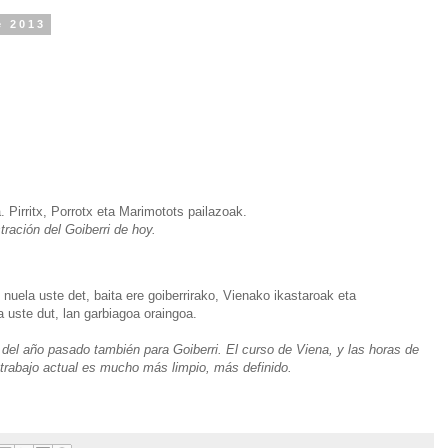
e 2013
. Pirritx, Porrotx eta Marimotots pailazoak.
stración del Goiberri de hoy.
uela uste det, baita ere goiberrirako, Vienako ikastaroak eta
a uste dut, lan garbiagoa oraingoa.
 del año pasado también para Goiberri. El curso de Viena, y las horas de
 trabajo actual es mucho más limpio, más definido.