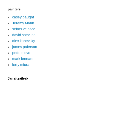
painters
casey baught
Jeremy Mann
sebas velasco
david shevlino
alex kanevsky
james paterson
pedro covo
mark tennant
terry miura
Jarraitzaileak