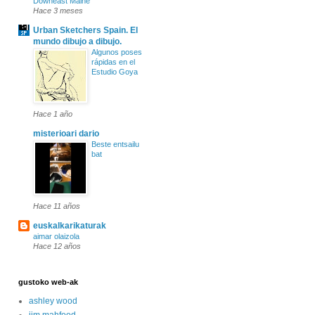
Downeast Maine
Hace 3 meses
Urban Sketchers Spain. El
mundo dibujo a dibujo.
Algunos poses
rápidas en el
Estudio Goya
Hace 1 año
misterioari dario
Beste entsailu
bat
Hace 11 años
euskalkarikaturak
aimar olaizola
Hace 12 años
gustoko web-ak
ashley wood
jim mahfood