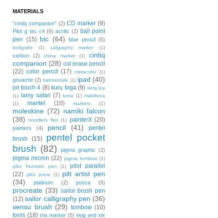
MATERIALS
CD marker
(9)
"cintiq companion"
(2)
ball point
Pilot g tec c4
(6)
acrilic
(2)
bic
(64)
pen
(15)
blue pencil
(6)
bolígrafo
(1)
caligraphy marker
(1)
cintiq
carbon
(2)
china marker
(1)
companion
(28)
col erase pencil
(22)
color pencil
(17)
cretacolor
(1)
ipad
(40)
gouache
(2)
hahnemüle
(1)
jot touch 4
(8)
kuru toga
(9)
lamy joy
lamy safari
(7)
(1)
luma
(1)
makiltxoa
mantel
(10)
(1)
markers
(1)
moleskine
(72)
namiki falcon
(38)
painterX
(20)
noodlers flex
(1)
pencil
(41)
pentel
painters
(4)
pentel pocket
brush
(15)
brush
(82)
pigma graphic
(2)
pigma micron
(22)
pigma tombow
(1)
pilot parallel
pilot fountain pen
(1)
pitt artist pen
(22)
pilot prera
(1)
(34)
platinum
(2)
posca
(5)
procreate
(33)
sailor brush pen
sailor calligraphy pen
(36)
(12)
sensu brush
(29)
tombow
(10)
tools
(18)
tria marker
(5)
twig and ink