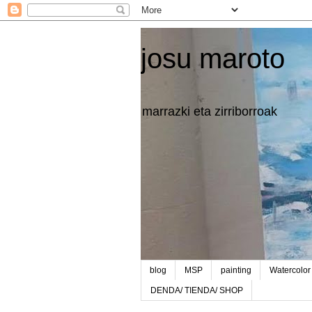
josu maroto
marrazki eta zirriborroak
blog
MSP
painting
Watercolor
DENDA/ TIENDA/ SHOP