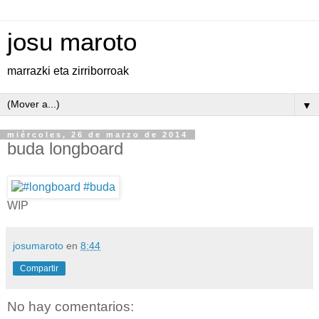
josu maroto
marrazki eta zirriborroak
▼
miércoles, 26 de marzo de 2014
buda longboard
WIP
josumaroto
en
8:44
Compartir
No hay comentarios: