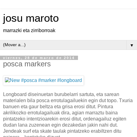
josu maroto
marrazki eta zirriborroak
▼
viernes, 28 de marzo de 2014
posca markers
Longboard diseinuetan burubelarri sartuta, eta sarean
materialen bila posca errotulagailuekin egin dut topo. Txuria
banuen eta gaur beltza eta grisa erosi ditut. Pintura
akrilikozko errotulagailuak dira, agian marraztu baina
pintatzeko intentzioarekin erosi ditut, ordenagailuz egiten
dudan lana zuzenean egin dezakedan jakin nahi dut.
Jendeak surf eta skate taulak pintatzeko erabiltzen ditu