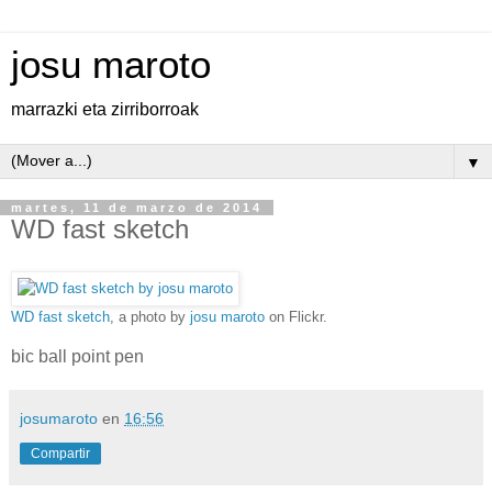
josu maroto
marrazki eta zirriborroak
▼
martes, 11 de marzo de 2014
WD fast sketch
WD fast sketch
, a photo by
josu maroto
on Flickr.
bic ball point pen
josumaroto
en
16:56
Compartir