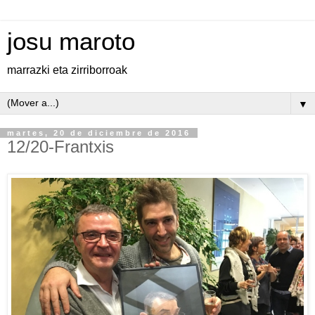
josu maroto
marrazki eta zirriborroak
▼
martes, 20 de diciembre de 2016
12/20-Frantxis