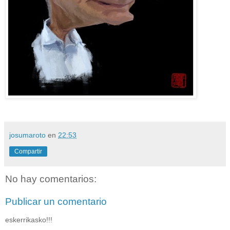
josumaroto
en
22:53
Compartir
No hay comentarios:
Publicar un comentario
eskerrikasko!!!