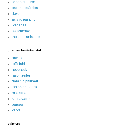
shodo creativo
espiral cerámica
dave
acrylic painting
iker arias
sketchcrawl
the tools artist use
gustoko karikaturistak
david duque
jeff stahl
russ cook
jason seiler
dominic philibert
jan op de beeck
msakoda
sal navarro
paruas
karka
painters