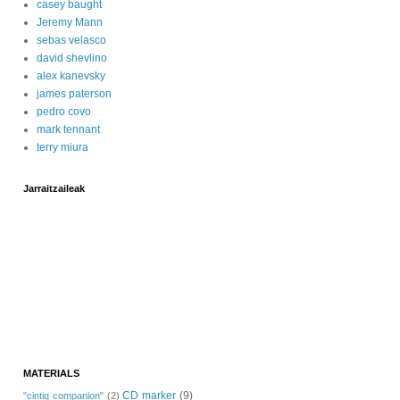
casey baught
Jeremy Mann
sebas velasco
david shevlino
alex kanevsky
james paterson
pedro covo
mark tennant
terry miura
Jarraitzaileak
MATERIALS
CD marker
(9)
"cintiq companion"
(2)