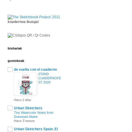
koadernoa ikusgai
bisitariak
gustokoak
de vuelta con el cuaderno
STAND
CUADERNOFE
ST 2026
Hace 2 días
Urban Sketchers
Tiny Watercolor Notes from
Downeast Maine
Hace 3 meses
Urban Sketchers Spain. El