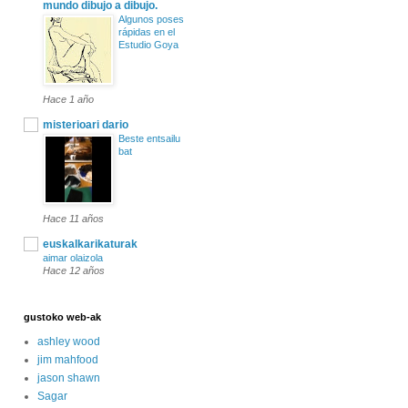
mundo dibujo a dibujo.
Algunos poses
rápidas en el
Estudio Goya
Hace 1 año
misterioari dario
Beste entsailu
bat
Hace 11 años
euskalkarikaturak
aimar olaizola
Hace 12 años
gustoko web-ak
ashley wood
jim mahfood
jason shawn
Sagar