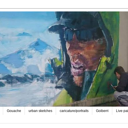
Gouache
urban sketches
caricature/portraits
Goiberri
Live pa