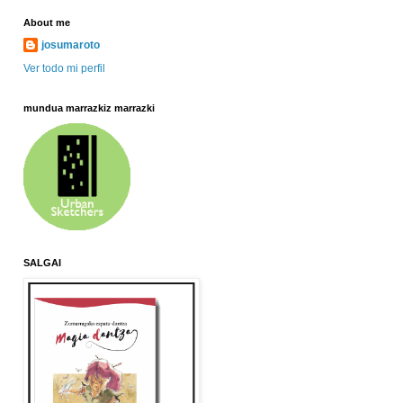
About me
josumaroto
Ver todo mi perfil
mundua marrazkiz marrazki
SALGAI