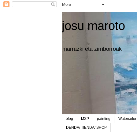
josu maroto
marrazki eta zirriborroak
blog
MSP
painting
Watercolor
DENDA/ TIENDA/ SHOP