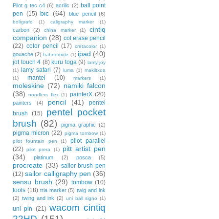
ball point
Pilot g tec c4
(6)
acrilic
(2)
bic
(64)
pen
(15)
blue pencil
(6)
bolígrafo
(1)
caligraphy marker
(1)
cintiq
carbon
(2)
china marker
(1)
companion
(28)
col erase pencil
(22)
color pencil
(17)
cretacolor
(1)
ipad
(40)
gouache
(2)
hahnemüle
(1)
jot touch 4
(8)
kuru toga
(9)
lamy joy
lamy safari
(7)
(1)
luma
(1)
makiltxoa
mantel
(10)
(1)
markers
(1)
moleskine
(72)
namiki falcon
(38)
painterX
(20)
noodlers flex
(1)
pencil
(41)
pentel
painters
(4)
pentel pocket
brush
(15)
brush
(82)
pigma graphic
(2)
pigma micron
(22)
pigma tombow
(1)
pilot parallel
pilot fountain pen
(1)
pitt artist pen
(22)
pilot prera
(1)
(34)
platinum
(2)
posca
(5)
procreate
(33)
sailor brush pen
sailor calligraphy pen
(36)
(12)
sensu brush
(29)
tombow
(10)
tools
(18)
tria marker
(5)
twig and ink
(2)
twing and ink
(2)
uni ball signo
(1)
wacom cintiq
uni pin
(21)
22HD
(151)