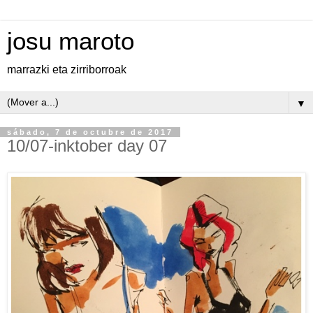
josu maroto
marrazki eta zirriborroak
▼
sábado, 7 de octubre de 2017
10/07-inktober day 07