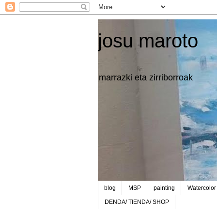
josu maroto
marrazki eta zirriborroak
blog
MSP
painting
Watercolor
DENDA/ TIENDA/ SHOP