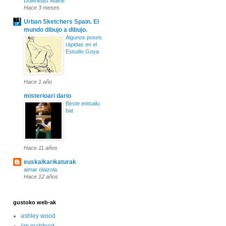
Downeast Maine
Hace 3 meses
Urban Sketchers Spain. El
mundo dibujo a dibujo.
Algunos poses
rápidas en el
Estudio Goya
Hace 1 año
misterioari dario
Beste entsailu
bat
Hace 11 años
euskalkarikaturak
aimar olaizola
Hace 12 años
gustoko web-ak
ashley wood
jim mahfood