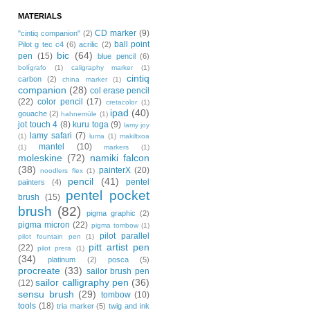
MATERIALS
CD marker
(9)
"cintiq companion"
(2)
ball point
Pilot g tec c4
(6)
acrilic
(2)
bic
(64)
pen
(15)
blue pencil
(6)
bolígrafo
(1)
caligraphy marker
(1)
cintiq
carbon
(2)
china marker
(1)
companion
(28)
col erase pencil
(22)
color pencil
(17)
cretacolor
(1)
ipad
(40)
gouache
(2)
hahnemüle
(1)
jot touch 4
(8)
kuru toga
(9)
lamy joy
lamy safari
(7)
(1)
luma
(1)
makiltxoa
mantel
(10)
(1)
markers
(1)
moleskine
(72)
namiki falcon
(38)
painterX
(20)
noodlers flex
(1)
pencil
(41)
pentel
painters
(4)
pentel pocket
brush
(15)
brush
(82)
pigma graphic
(2)
pigma micron
(22)
pigma tombow
(1)
pilot parallel
pilot fountain pen
(1)
pitt artist pen
(22)
pilot prera
(1)
(34)
platinum
(2)
posca
(5)
procreate
(33)
sailor brush pen
sailor calligraphy pen
(36)
(12)
sensu brush
(29)
tombow
(10)
tools
(18)
tria marker
(5)
twig and ink