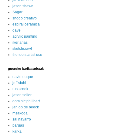
jason shawn
Sagar
shodo creativo
espiral cerámica
dave
acrylic painting
iker arias
sketchcrawl
the tools artist use
gustoko karikaturistak
david duque
jeff stahl
russ cook
jason seiler
dominic philibert
jan op de beeck
msakoda
sal navarro
paruas
karka