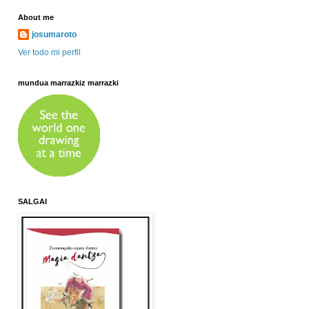
About me
josumaroto
Ver todo mi perfil
mundua marrazkiz marrazki
SALGAI