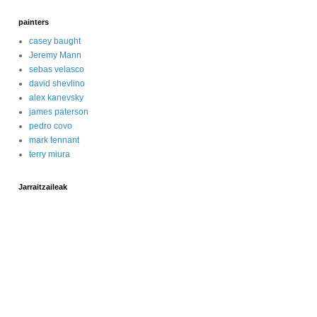
painters
casey baught
Jeremy Mann
sebas velasco
david shevlino
alex kanevsky
james paterson
pedro covo
mark tennant
terry miura
Jarraitzaileak