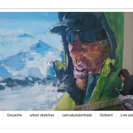
Gouache
urban sketches
caricature/portraits
Goiberri
Live pa