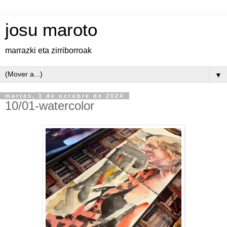
josu maroto
marrazki eta zirriborroak
▼
martes, 1 de octubre de 2024
10/01-watercolor