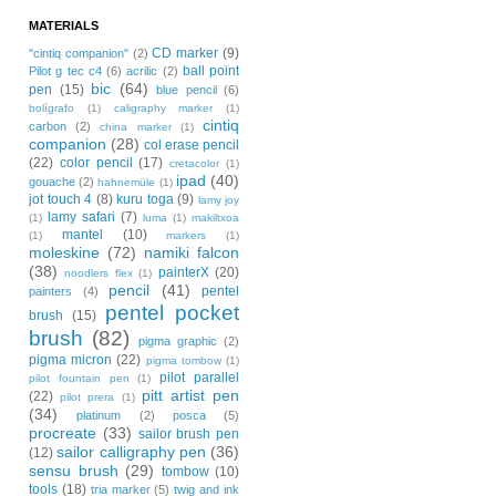
MATERIALS
CD marker
(9)
"cintiq companion"
(2)
ball point
Pilot g tec c4
(6)
acrilic
(2)
bic
(64)
pen
(15)
blue pencil
(6)
bolígrafo
(1)
caligraphy marker
(1)
cintiq
carbon
(2)
china marker
(1)
companion
(28)
col erase pencil
(22)
color pencil
(17)
cretacolor
(1)
ipad
(40)
gouache
(2)
hahnemüle
(1)
jot touch 4
(8)
kuru toga
(9)
lamy joy
lamy safari
(7)
(1)
luma
(1)
makiltxoa
mantel
(10)
(1)
markers
(1)
moleskine
(72)
namiki falcon
(38)
painterX
(20)
noodlers flex
(1)
pencil
(41)
pentel
painters
(4)
pentel pocket
brush
(15)
brush
(82)
pigma graphic
(2)
pigma micron
(22)
pigma tombow
(1)
pilot parallel
pilot fountain pen
(1)
pitt artist pen
(22)
pilot prera
(1)
(34)
platinum
(2)
posca
(5)
procreate
(33)
sailor brush pen
sailor calligraphy pen
(36)
(12)
sensu brush
(29)
tombow
(10)
tools
(18)
tria marker
(5)
twig and ink