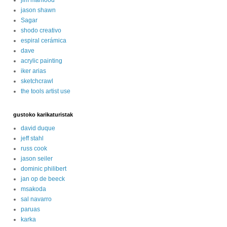
jason shawn
Sagar
shodo creativo
espiral cerámica
dave
acrylic painting
iker arias
sketchcrawl
the tools artist use
gustoko karikaturistak
david duque
jeff stahl
russ cook
jason seiler
dominic philibert
jan op de beeck
msakoda
sal navarro
paruas
karka