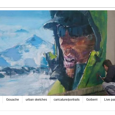
Gouache
urban sketches
caricature/portraits
Goiberri
Live pa