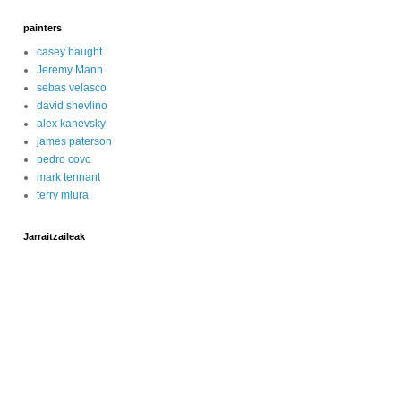
painters
casey baught
Jeremy Mann
sebas velasco
david shevlino
alex kanevsky
james paterson
pedro covo
mark tennant
terry miura
Jarraitzaileak