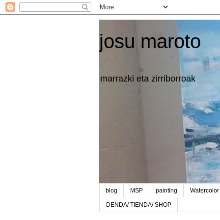
josu maroto
marrazki eta zirriborroak
blog
MSP
painting
Watercolor
DENDA/ TIENDA/ SHOP