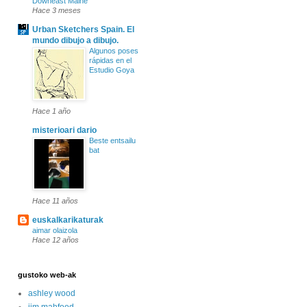
Downeast Maine
Hace 3 meses
Urban Sketchers Spain. El
mundo dibujo a dibujo.
Algunos poses
rápidas en el
Estudio Goya
Hace 1 año
misterioari dario
Beste entsailu
bat
Hace 11 años
euskalkarikaturak
aimar olaizola
Hace 12 años
gustoko web-ak
ashley wood
jim mahfood