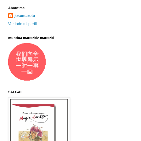
About me
josumaroto
Ver todo mi perfil
mundua marrazkiz marrazki
SALGAI