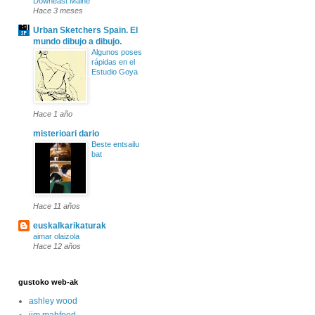
Downeast Maine
Hace 3 meses
Urban Sketchers Spain. El
mundo dibujo a dibujo.
Algunos poses
rápidas en el
Estudio Goya
Hace 1 año
misterioari dario
Beste entsailu
bat
Hace 11 años
euskalkarikaturak
aimar olaizola
Hace 12 años
gustoko web-ak
ashley wood
jim mahfood