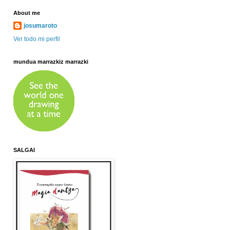
About me
josumaroto
Ver todo mi perfil
mundua marrazkiz marrazki
SALGAI