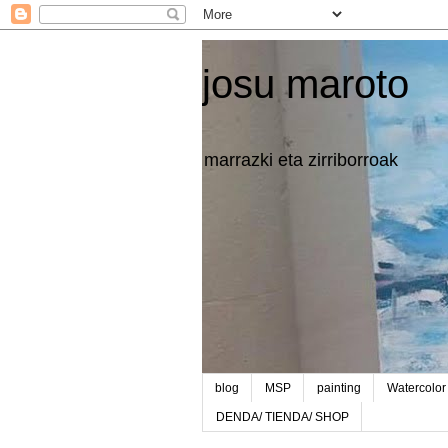
josu maroto
marrazki eta zirriborroak
blog
MSP
painting
Watercolor
DENDA/ TIENDA/ SHOP