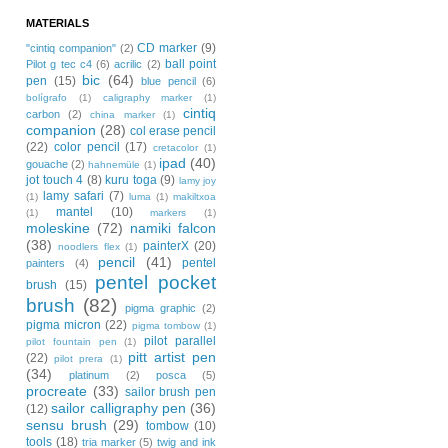
MATERIALS
CD marker
(9)
"cintiq companion"
(2)
ball point
Pilot g tec c4
(6)
acrilic
(2)
bic
(64)
pen
(15)
blue pencil
(6)
bolígrafo
(1)
caligraphy marker
(1)
cintiq
carbon
(2)
china marker
(1)
companion
(28)
col erase pencil
(22)
color pencil
(17)
cretacolor
(1)
ipad
(40)
gouache
(2)
hahnemüle
(1)
jot touch 4
(8)
kuru toga
(9)
lamy joy
lamy safari
(7)
(1)
luma
(1)
makiltxoa
mantel
(10)
(1)
markers
(1)
moleskine
(72)
namiki falcon
(38)
painterX
(20)
noodlers flex
(1)
pencil
(41)
pentel
painters
(4)
pentel pocket
brush
(15)
brush
(82)
pigma graphic
(2)
pigma micron
(22)
pigma tombow
(1)
pilot parallel
pilot fountain pen
(1)
pitt artist pen
(22)
pilot prera
(1)
(34)
platinum
(2)
posca
(5)
procreate
(33)
sailor brush pen
sailor calligraphy pen
(36)
(12)
sensu brush
(29)
tombow
(10)
tools
(18)
tria marker
(5)
twig and ink