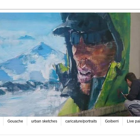
Gouache
urban sketches
caricature/portraits
Goiberri
Live pa