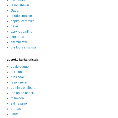
jason shawn
Sagar
shodo creativo
espiral cerámica
dave
acrylic painting
iker arias
sketchcrawl
the tools artist use
gustoko karikaturistak
david duque
jeff stahl
russ cook
jason seiler
dominic philibert
jan op de beeck
msakoda
sal navarro
paruas
karka