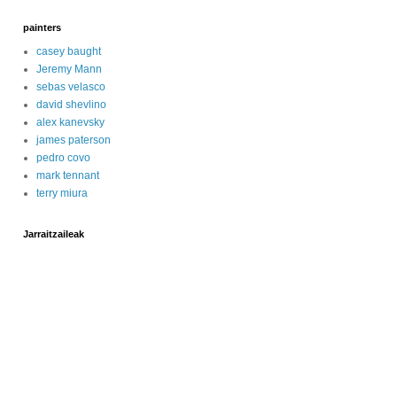
painters
casey baught
Jeremy Mann
sebas velasco
david shevlino
alex kanevsky
james paterson
pedro covo
mark tennant
terry miura
Jarraitzaileak