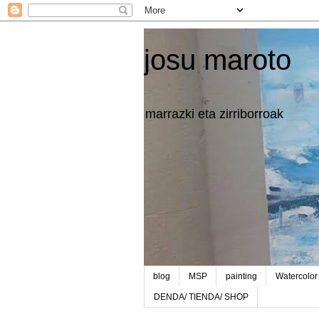
josu maroto
marrazki eta zirriborroak
blog
MSP
painting
Watercolor
DENDA/ TIENDA/ SHOP