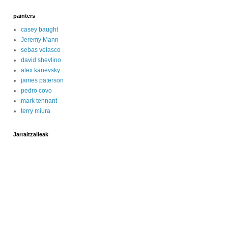
painters
casey baught
Jeremy Mann
sebas velasco
david shevlino
alex kanevsky
james paterson
pedro covo
mark tennant
terry miura
Jarraitzaileak