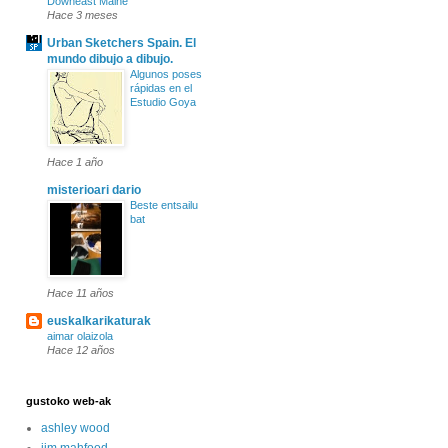
Downeast Maine
Hace 3 meses
Urban Sketchers Spain. El
mundo dibujo a dibujo.
Algunos poses
rápidas en el
Estudio Goya
Hace 1 año
misterioari dario
Beste entsailu
bat
Hace 11 años
euskalkarikaturak
aimar olaizola
Hace 12 años
gustoko web-ak
ashley wood
jim mahfood