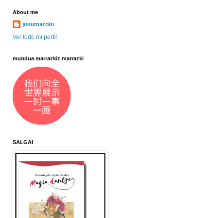
About me
josumaroto
Ver todo mi perfil
mundua marrazkiz marrazki
SALGAI