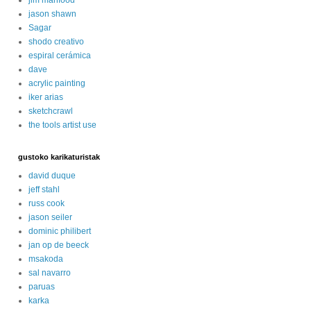
jason shawn
Sagar
shodo creativo
espiral cerámica
dave
acrylic painting
iker arias
sketchcrawl
the tools artist use
gustoko karikaturistak
david duque
jeff stahl
russ cook
jason seiler
dominic philibert
jan op de beeck
msakoda
sal navarro
paruas
karka