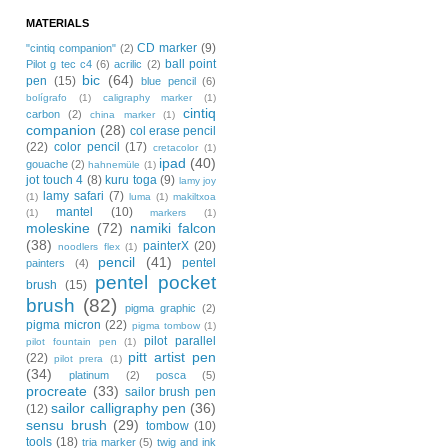
MATERIALS
CD marker
(9)
"cintiq companion"
(2)
ball point
Pilot g tec c4
(6)
acrilic
(2)
bic
(64)
pen
(15)
blue pencil
(6)
bolígrafo
(1)
caligraphy marker
(1)
cintiq
carbon
(2)
china marker
(1)
companion
(28)
col erase pencil
(22)
color pencil
(17)
cretacolor
(1)
ipad
(40)
gouache
(2)
hahnemüle
(1)
jot touch 4
(8)
kuru toga
(9)
lamy joy
lamy safari
(7)
(1)
luma
(1)
makiltxoa
mantel
(10)
(1)
markers
(1)
moleskine
(72)
namiki falcon
(38)
painterX
(20)
noodlers flex
(1)
pencil
(41)
pentel
painters
(4)
pentel pocket
brush
(15)
brush
(82)
pigma graphic
(2)
pigma micron
(22)
pigma tombow
(1)
pilot parallel
pilot fountain pen
(1)
pitt artist pen
(22)
pilot prera
(1)
(34)
platinum
(2)
posca
(5)
procreate
(33)
sailor brush pen
sailor calligraphy pen
(36)
(12)
sensu brush
(29)
tombow
(10)
tools
(18)
tria marker
(5)
twig and ink