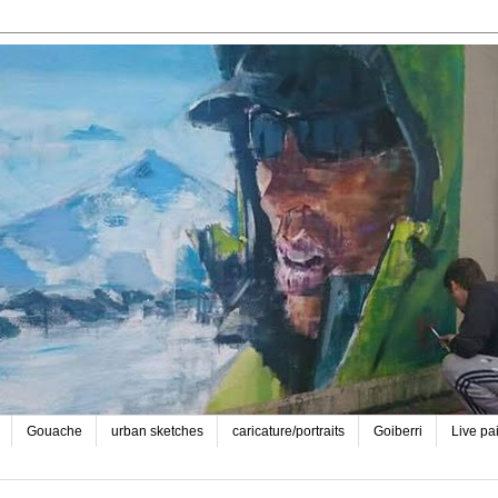
Gouache
urban sketches
caricature/portraits
Goiberri
Live pa