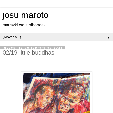
josu maroto
marrazki eta zirriborroak
▼
jueves, 19 de febrero de 2026
02/19-little buddhas