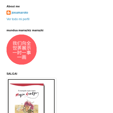
About me
josumaroto
Ver todo mi perfil
mundua marrazkiz marrazki
SALGAI