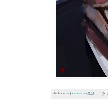
Publicado por
josumaroto
en
22:14