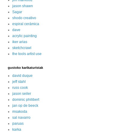
jason shawn
Sagar
shodo creativo
espiral cerámica
dave
acrylic painting
iker arias
sketchcrawl
the tools artist use
gustoko karikaturistak
david duque
jeff stahl
russ cook
jason seiler
dominic philibert
jan op de beeck
msakoda
sal navarro
paruas
karka