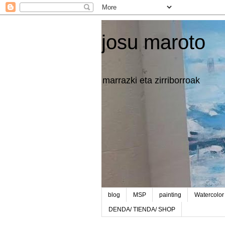
josu maroto
marrazki eta zirriborroak
blog
MSP
painting
Watercolor
DENDA/ TIENDA/ SHOP