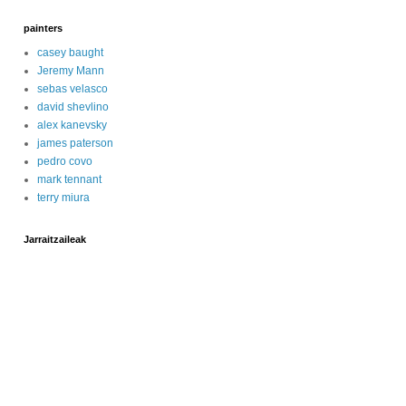
painters
casey baught
Jeremy Mann
sebas velasco
david shevlino
alex kanevsky
james paterson
pedro covo
mark tennant
terry miura
Jarraitzaileak