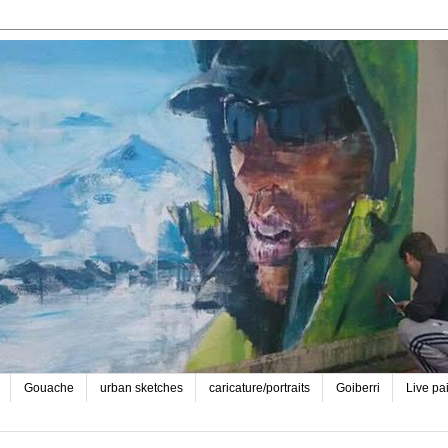
Gouache
urban sketches
caricature/portraits
Goiberri
Live pa