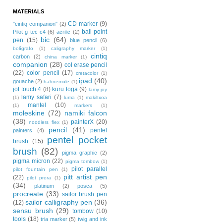
MATERIALS
CD marker
(9)
"cintiq companion"
(2)
ball point
Pilot g tec c4
(6)
acrilic
(2)
bic
(64)
pen
(15)
blue pencil
(6)
bolígrafo
(1)
caligraphy marker
(1)
cintiq
carbon
(2)
china marker
(1)
companion
(28)
col erase pencil
(22)
color pencil
(17)
cretacolor
(1)
ipad
(40)
gouache
(2)
hahnemüle
(1)
jot touch 4
(8)
kuru toga
(9)
lamy joy
lamy safari
(7)
(1)
luma
(1)
makiltxoa
mantel
(10)
(1)
markers
(1)
moleskine
(72)
namiki falcon
(38)
painterX
(20)
noodlers flex
(1)
pencil
(41)
pentel
painters
(4)
pentel pocket
brush
(15)
brush
(82)
pigma graphic
(2)
pigma micron
(22)
pigma tombow
(1)
pilot parallel
pilot fountain pen
(1)
pitt artist pen
(22)
pilot prera
(1)
(34)
platinum
(2)
posca
(5)
procreate
(33)
sailor brush pen
sailor calligraphy pen
(36)
(12)
sensu brush
(29)
tombow
(10)
tools
(18)
tria marker
(5)
twig and ink