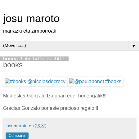
josu maroto
marrazki eta zirriborroak
▼
lunes, 7 de julio de 2014
books
Mila esker Gonzalo Iza opari eder honengatik!!!!
Gracias Gonzalo por este precioso regalo!!!
josumaroto
en
23:37
Compartir