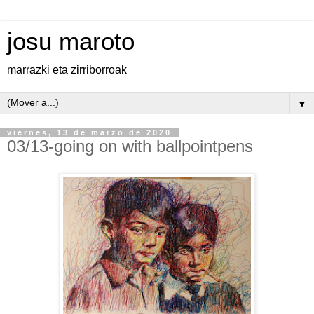
josu maroto
marrazki eta zirriborroak
▼
viernes, 13 de marzo de 2020
03/13-going on with ballpointpens