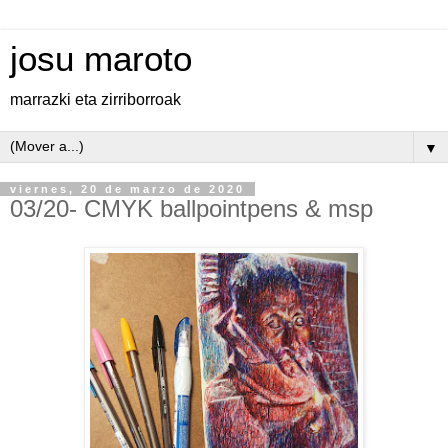
josu maroto
marrazki eta zirriborroak
▼
viernes, 20 de marzo de 2020
03/20- CMYK ballpointpens & msp