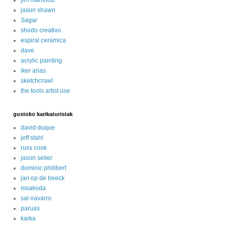
jason shawn
Sagar
shodo creativo
espiral cerámica
dave
acrylic painting
iker arias
sketchcrawl
the tools artist use
gustoko karikaturistak
david duque
jeff stahl
russ cook
jason seiler
dominic philibert
jan op de beeck
msakoda
sal navarro
paruas
karka