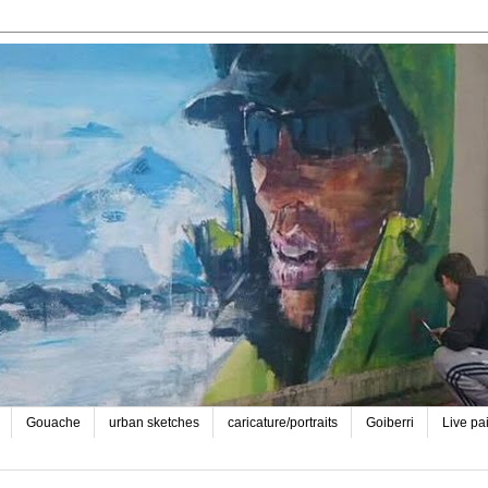
Gouache
urban sketches
caricature/portraits
Goiberri
Live pa