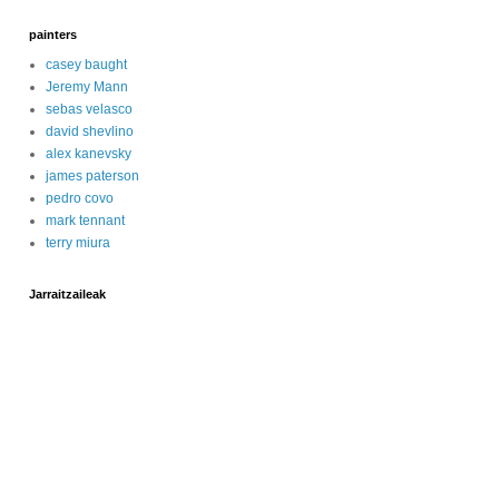
painters
casey baught
Jeremy Mann
sebas velasco
david shevlino
alex kanevsky
james paterson
pedro covo
mark tennant
terry miura
Jarraitzaileak