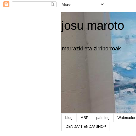
josu maroto
marrazki eta zirriborroak
blog
MSP
painting
Watercolor
DENDA/ TIENDA/ SHOP