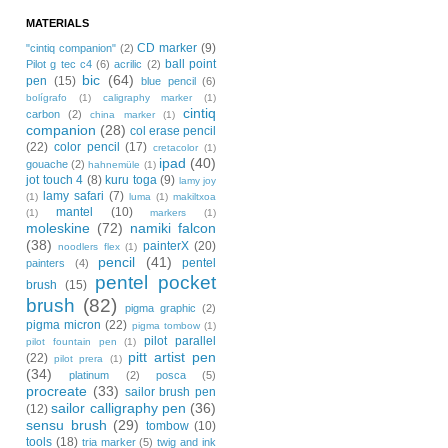
MATERIALS
CD marker
(9)
"cintiq companion"
(2)
ball point
Pilot g tec c4
(6)
acrilic
(2)
bic
(64)
pen
(15)
blue pencil
(6)
bolígrafo
(1)
caligraphy marker
(1)
cintiq
carbon
(2)
china marker
(1)
companion
(28)
col erase pencil
(22)
color pencil
(17)
cretacolor
(1)
ipad
(40)
gouache
(2)
hahnemüle
(1)
jot touch 4
(8)
kuru toga
(9)
lamy joy
lamy safari
(7)
(1)
luma
(1)
makiltxoa
mantel
(10)
(1)
markers
(1)
moleskine
(72)
namiki falcon
(38)
painterX
(20)
noodlers flex
(1)
pencil
(41)
pentel
painters
(4)
pentel pocket
brush
(15)
brush
(82)
pigma graphic
(2)
pigma micron
(22)
pigma tombow
(1)
pilot parallel
pilot fountain pen
(1)
pitt artist pen
(22)
pilot prera
(1)
(34)
platinum
(2)
posca
(5)
procreate
(33)
sailor brush pen
sailor calligraphy pen
(36)
(12)
sensu brush
(29)
tombow
(10)
tools
(18)
tria marker
(5)
twig and ink