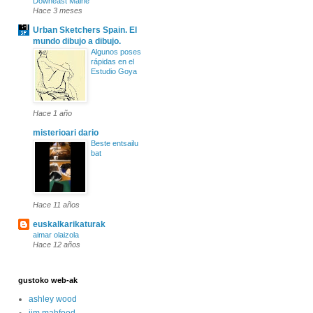
Downeast Maine
Hace 3 meses
Urban Sketchers Spain. El
mundo dibujo a dibujo.
Algunos poses
rápidas en el
Estudio Goya
Hace 1 año
misterioari dario
Beste entsailu
bat
Hace 11 años
euskalkarikaturak
aimar olaizola
Hace 12 años
gustoko web-ak
ashley wood
jim mahfood