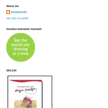
About me
josumaroto
Ver todo mi perfil
mundua marrazkiz marrazki
SALGAI