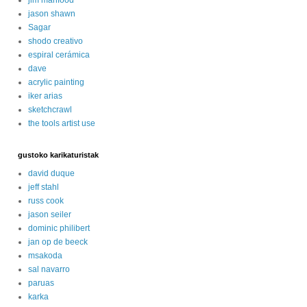
jason shawn
Sagar
shodo creativo
espiral cerámica
dave
acrylic painting
iker arias
sketchcrawl
the tools artist use
gustoko karikaturistak
david duque
jeff stahl
russ cook
jason seiler
dominic philibert
jan op de beeck
msakoda
sal navarro
paruas
karka