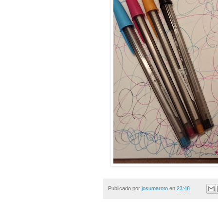
Publicado por
josumaroto
en
23:48