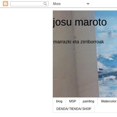
josu maroto
marrazki eta zirriborroak
blog
MSP
painting
Watercolor
DENDA/ TIENDA/ SHOP