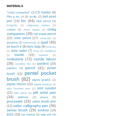
MATERIALS
CD marker
(9)
"cintiq companion"
(2)
ball point
Pilot g tec c4
(6)
acrilic
(2)
bic
(64)
pen
(15)
blue pencil
(6)
bolígrafo
(1)
caligraphy marker
(1)
cintiq
carbon
(2)
china marker
(1)
companion
(28)
col erase pencil
(22)
color pencil
(17)
cretacolor
(1)
ipad
(40)
gouache
(2)
hahnemüle
(1)
jot touch 4
(8)
kuru toga
(9)
lamy joy
lamy safari
(7)
(1)
luma
(1)
makiltxoa
mantel
(10)
(1)
markers
(1)
moleskine
(72)
namiki falcon
(38)
painterX
(20)
noodlers flex
(1)
pencil
(41)
pentel
painters
(4)
pentel pocket
brush
(15)
brush
(82)
pigma graphic
(2)
pigma micron
(22)
pigma tombow
(1)
pilot parallel
pilot fountain pen
(1)
pitt artist pen
(22)
pilot prera
(1)
(34)
platinum
(2)
posca
(5)
procreate
(33)
sailor brush pen
sailor calligraphy pen
(36)
(12)
sensu brush
(29)
tombow
(10)
tools
(18)
tria marker
(5)
twig and ink