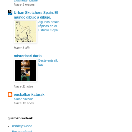
Downeast Maine
Hace 3 meses
Urban Sketchers Spain. El
mundo dibujo a dibujo.
Algunos poses
rápidas en el
Estudio Goya
Hace 1 año
misterioari dario
Beste entsailu
bat
Hace 11 años
euskalkarikaturak
aimar olaizola
Hace 12 años
gustoko web-ak
ashley wood
jim mahfood