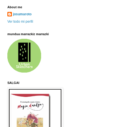
About me
josumaroto
Ver todo mi perfil
mundua marrazkiz marrazki
SALGAI