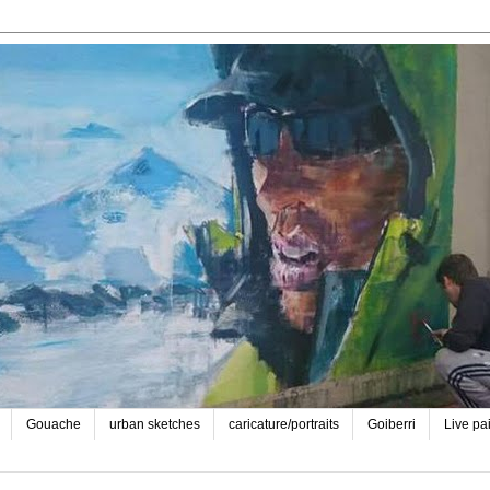
Gouache
urban sketches
caricature/portraits
Goiberri
Live pa