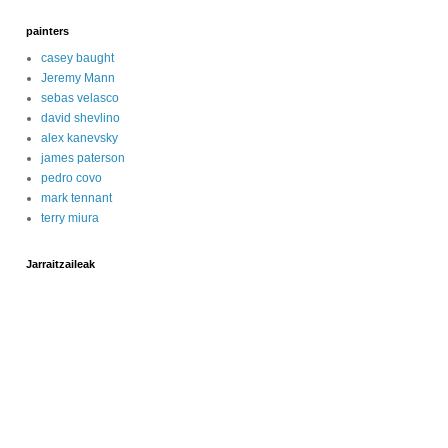
painters
casey baught
Jeremy Mann
sebas velasco
david shevlino
alex kanevsky
james paterson
pedro covo
mark tennant
terry miura
Jarraitzaileak